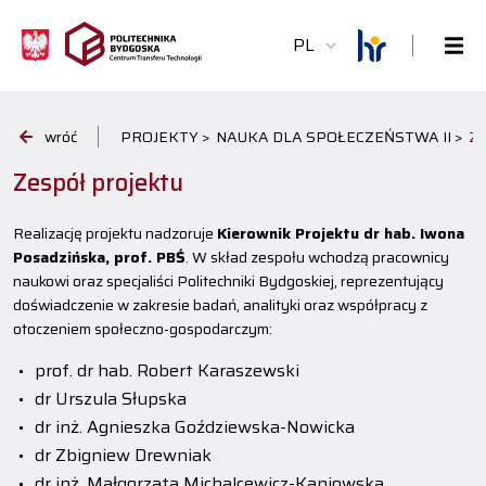
PL
wróć
PROJEKTY >
NAUKA DLA SPOŁECZEŃSTWA II >
Z
Zespół projektu
Realizację projektu nadzoruje
Kierownik Projektu dr hab. Iwona
Posadzińska, prof. PBŚ
. W skład zespołu wchodzą pracownicy
naukowi oraz specjaliści Politechniki Bydgoskiej, reprezentujący
doświadczenie w zakresie badań, analityki oraz współpracy z
otoczeniem społeczno-gospodarczym:
prof. dr hab. Robert Karaszewski
dr Urszula Słupska
dr inż. Agnieszka Goździewska-Nowicka
dr Zbigniew Drewniak
dr inż. Małgorzata Michalcewicz-Kaniowska