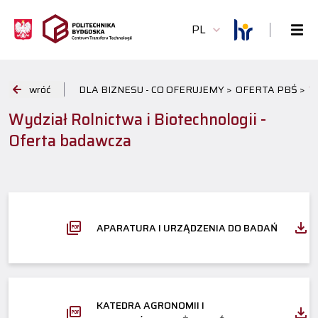
PL
wróć
DLA BIZNESU - CO OFERUJEMY >
OFERTA PBŚ >
W
Wydział Rolnictwa i Biotechnologii -
Oferta badawcza
APARATURA I URZĄDZENIA DO BADAŃ
KATEDRA AGRONOMII I